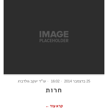
25 בדצמבר 2014
16:02
עו״ד יעקב גולדברג
חרות
קרא עוד ←